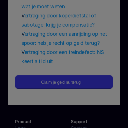
wat je moet weten
Vertraging door koperdiefstal of 
sabotage: krijg je compensatie?
Vertraging door een aanrijding op het 
spoor: heb je recht op geld terug?
Vertraging door een treindefect: NS 
keert altijd uit
Claim je geld nu terug
Product
Support
Login
Contact