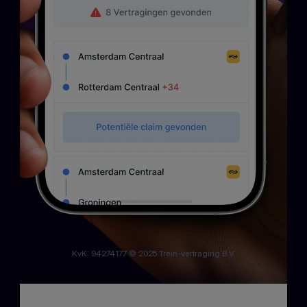
KvK: 94274177 © 2025 Trein-vertraging B.V.