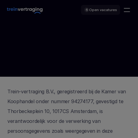
Open vacatures
6
Trein-vertraging B.V., geregistreerd bij de Kamer van 
Koophandel onder nummer 94274177, gevestigd te 
Thorbeckeplein 10, 1017CS Amsterdam, is 
verantwoordelijk voor de verwerking van 
persoonsgegevens zoals weergegeven in deze 