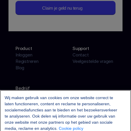
Claim je geld nu terug
Product
Support
Inloggen
Contact
Registreren
Veelgestelde vragen
Blog
Bedrijf
Over ons
Wij maken gebruik van cookies om onze website correct te
Vacatures
6
laten functioneren, content en reclame te personaliseren,
Algemene voorwaarden
socialemediafuncties aan te bieden en het bezoekersverkeer
Privacybeleid
te analyseren. Ook delen wij informatie over uw gebruik van
onze website met onze partners op het gebied van sociale
media, reclame en analytics.
Cookie policy