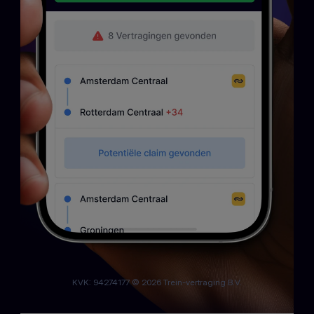
KVK: 94274177 © 2026 Trein-vertraging B.V.