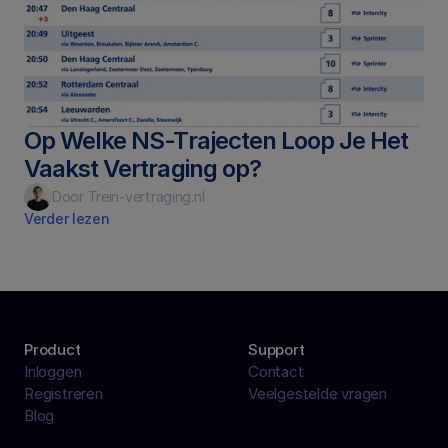
Op Welke NS-Trajecten Loop Je Het 
Vaakst Vertraging op?
Door Trein-vertraging.nl
Verder lezen
Product
Support
Inloggen
Contact
Registreren
Veelgestelde vragen
Blog