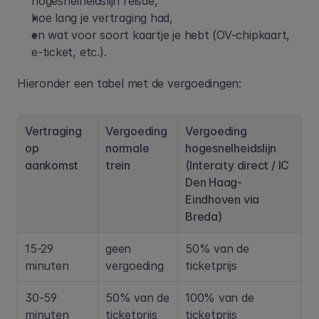
hogesnelheidslijn reisde,
hoe lang je vertraging had,
en wat voor soort kaartje je hebt (OV-chipkaart, 
e-ticket, etc.). 
Hieronder een tabel met de vergoedingen:
Vertraging 
Vergoeding 
Vergoeding 
op 
normale 
hogesnelheidslijn 
aankomst
trein
(Intercity direct / IC 
Den Haag-
Eindhoven via 
Breda)
15-29 
geen 
50% van de 
minuten
vergoeding
ticketprijs
30-59 
50% van de 
100% van de 
minuten
ticketprijs
ticketprijs