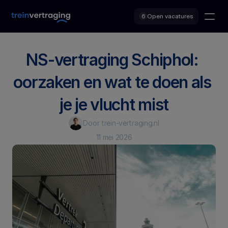
Open vacatures
6
NS-vertraging Schiphol: 
oorzaken en wat te doen als 
je je vlucht mist
Door trein-vertraging.nl
11 mei 2026