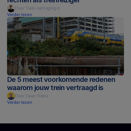
Door Trein-vertraging.nl
Verder lezen
De 5 meest voorkomende redenen 
waarom jouw trein vertraagd is
Door Daan Ykema
Verder lezen