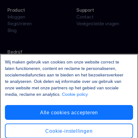
Product
Support
Inloggen
Contact
Registreren
Veelgestelde vragen
Blog
Bedrijf
Over ons
Wij maken gebruik van cookies om onze website correct te
Vacatures
6
laten functioneren, content en reclame te personaliseren,
Algemene voorwaarden
socialemediafuncties aan te bieden en het bezoekersverkeer
Privacybeleid
te analyseren. Ook delen wij informatie over uw gebruik van
onze website met onze partners op het gebied van sociale
media, reclame en analytics.
Cookie policy
Alle cookies accepteren
© 2026 Trein-vertraging B.V.
Cookie-instellingen