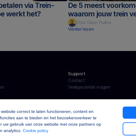
betalen via Trein-
De 5 meest voorkom
oe werkt het?
waarom jouw trein ve
Door Daan Ykema
Verder lezen
Support
Contact
ren
Veelgestelde vragen
ebsite correct te laten functioneren, content en
functies aan te bieden en het bezoekersverkeer te
er uw gebruik van onze website met onze partners op
n analytics.
Cookie policy