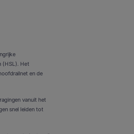
grijke 
 (HSL). Het 
oofdrailnet en de 
ragingen vanuit het 
n snel leiden tot 