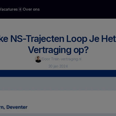
Vacatures
Over ons
6
e NS-Trajecten Loop Je Het 
Vertraging op?
Door Trein-vertraging.nl
30 jan 2024