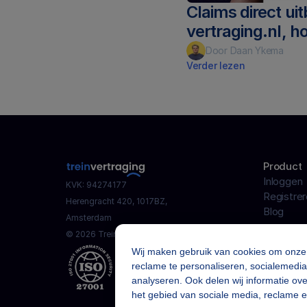
Claims direct uit
vertraging.nl, h
Door Daan Ykema
Verder lezen
Product
Inloggen
KVK: 94274177
Registre
Herengracht 420, 1017BZ,
Blog
Amsterdam
© 2026 Trein-vertraging B.V.
Wij maken gebruik van cookies om onze w
reclame te personaliseren, socialemedia
analyseren. Ook delen wij informatie ov
het gebied van sociale media, reclame e